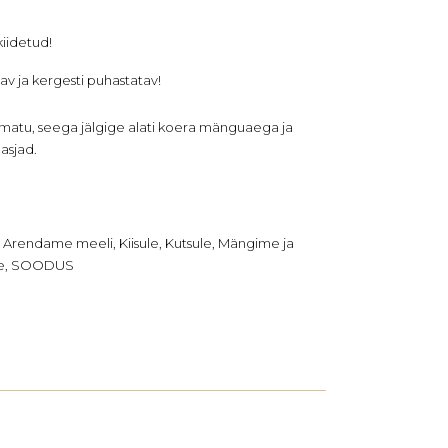
iidetud!
 ja kergesti puhastatav!
matu, seega jälgige alati koera mänguaega ja
asjad.
,
Arendame meeli
,
Kiisule
,
Kutsule
,
Mängime ja
e
,
SOODUS