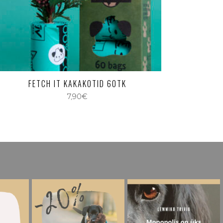
FETCH IT KAKAKOTID 60TK
7,90
€