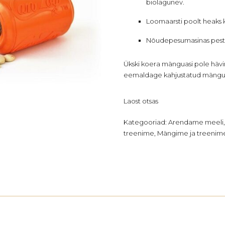
biolagunev.
Loomaarsti poolt heaks k
Nõudepesumasinas pestav
Ükski koera mänguasi pole hävi
eemaldage kahjustatud mängu
Laost otsas
Kategooriad:
Arendame meeli
treenime
,
Mängime ja treenim