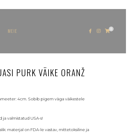
0
MEIE
ASI PURK VÄIKE ORANŽ
diameeter: 4cm. Sobib pigem väga väikestele
 ja valmistatud USA-s!
ik: materjal on FDA-le vastav, mittetoksiline ja