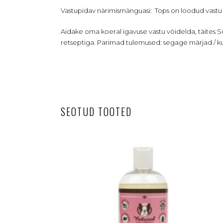
Vastupidav närimismänguasi: Tops on loodud vast
Aidake oma koeral igavuse vastu võidelda, täites 
retseptiga. Parimad tulemused: segage märjad / k
SEOTUD TOOTED