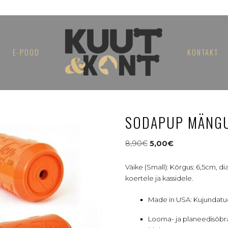
E-POOD
KONTAKT
SODAPUP MÄNGU
8,90
€
5,00
€
Väike (Small): Kõrgus: 6,5cm, 
koertele ja kassidele.
Made in USA: Kujundatud
Looma- ja planeedisõbral