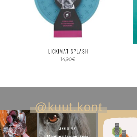
LICKIMAT SPLASH
14,90
€
@kuut.kont