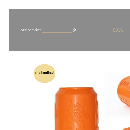
KODU
otsi toodet
allahindlus!