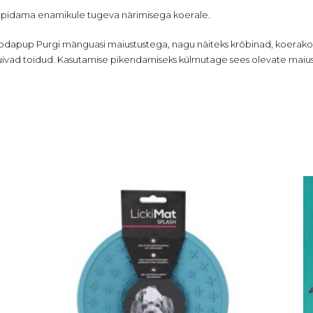
u pidama enamikule tugeva närimisega koerale.
Sodapup Purgi mänguasi maiustustega, nagu näiteks krõbinad, koerakon
uivad toidud. Kasutamise pikendamiseks külmutage sees olevate maiu