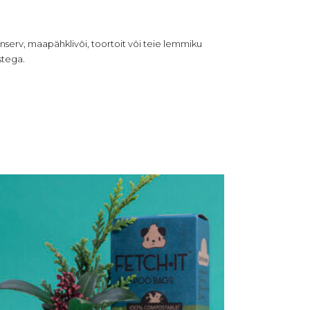
serv, maapähklivõi, toortoit või teie lemmiku
stega.