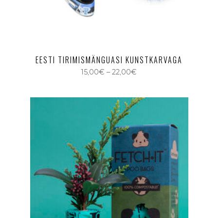
EESTI TIRIMISMÄNGUASI KUNSTKARVAGA
15,00
€
–
22,00
€