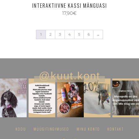
INTERAKTIIVNE KASSI MÄNGUASI
17,90
€
1
2
3
4
5
6
→
@kuut.kont
KODU
MÜÜGITINGIMUSED
MINU KONTO
KONTAKT