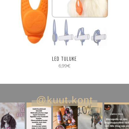
LED TULUKE
6,99
€
@kuut.kont